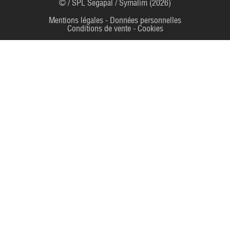
© / SPL Segapal / Symalim (2026)
Mentions légales
-
Données personnelles
Conditions de vente
-
Cookies