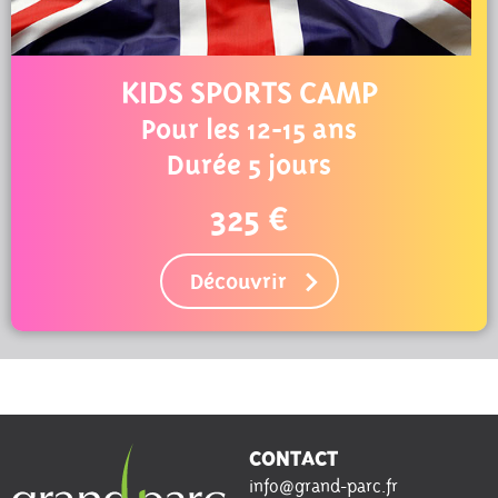
KIDS SPORTS CAMP
Pour les 12-15 ans
Durée 5 jours
325 €
Découvrir
CONTACT
info@grand-parc.fr