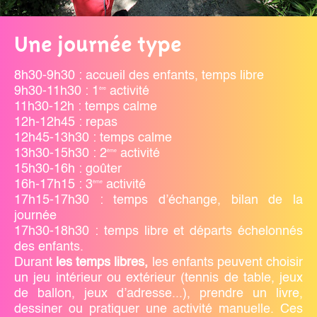
Une journée type
8h30-9h30 : accueil des enfants, temps libre
9h30-11h30 : 1
activité
ère
11h30-12h : temps calme
12h-12h45 : repas
12h45-13h30 : temps calme
13h30-15h30 : 2
activité
ème
15h30-16h : goûter
16h-17h15 : 3
activité
ème
17h15-17h30 : temps d’échange, bilan de la
journée
17h30-18h30 : temps libre et départs échelonnés
des enfants.
Durant
les temps libres,
les enfants peuvent choisir
un jeu intérieur ou extérieur (tennis de table, jeux
de ballon, jeux d’adresse...), prendre un livre,
dessiner ou pratiquer une activité manuelle. Ces