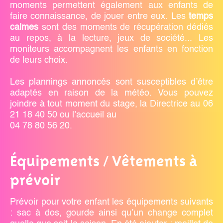
moments permettent également aux enfants de
faire connaissance, de jouer entre eux. Les
temps
calmes
sont des moments de récupération dédiés
au repos, à la lecture, jeux de société... Les
moniteurs accompagnent les enfants en fonction
de leurs choix.
Les plannings annoncés sont susceptibles d’être
adaptés en raison de la météo. Vous pouvez
joindre à tout moment du stage, la Directrice au 06
21 18 40 50 ou l’accueil au
04 78 80 56 20.
Équipements / Vêtements à
prévoir
Prévoir pour votre enfant les équipements suivants
: sac à dos, gourde ainsi qu’un change complet