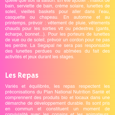
quelle que soit la saison. En été ajouter : maillot de
bain, serviette de bain, crème solaire, lunettes de
soleil, vieilles baskets pour aller dans l’eau,
casquette ou chapeau. En automne et au
printemps, prévoir : vêtement de pluie, vêtements
chauds pour les sorties vtt ou pédestres (gants,
écharpe, bonnet...). Pour les porteurs de lunettes
de vue ou de soleil, prévoir un cordon pour ne pas
les perdre. La Segapal ne sera pas responsable
des lunettes perdues ou abîmées du fait des
activités et jeux durant les stages.
Les Repas
Variés et équilibrés, les repas respectent les
préconisations du Plan National Nutrition Santé et
comprennent des produits bio et locaux dans une
démarche de développement durable. Ils sont pris
en commun et constituent un moment de
convivialité avec les copains et les animateurs.