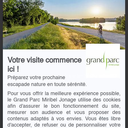
-
Les Saveurs du Grand Parc
Mini-Ciné 2025
En
savoir
La Brasserie du Grand Parc
Quartiers d’été 2025
plus
Guinguette La Baraka
Activités
sur
Snack-Bar La Paillotte
Axeptio
ESPACE PRESSE / PRO
AGENDA
Communiqué de presse
Aquaparc BeFUN
Consultations / Marché publics
Compétitions de Golf
Newsletter
Votre visite commence
Initiation Tir à l'arc
Offres d’emploi
Initiation Voile
ici !
Jardinons ensemble
À PROPOS DU GRAND
Préparez votre prochaine
Stages Enfants Juillet-Août 2026
PARC
escapade nature en toute sérénité.
Triathlon des Roses Lyon 2026
SPL Segapal
Pour vous offrir la meilleure expérience possible,
Syndicat du Symalim
SPÉCIAL KIDS
le Grand Parc Miribel Jonage utilise des cookies
afin d'assurer le bon fonctionnement du site,
Anniversaires Enfants
PARTENAIRES
mesurer son audience et vous proposer des
Stages Enfants
contenus adaptés à vos envies. Vous êtes libre
Club Nature
d'accepter, de refuser ou de personnaliser votre
École de Golf