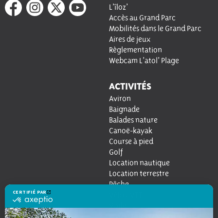
L’îloz’
Accès au Grand Parc
Mobilités dans le Grand Parc
Aires de jeux
Règlementation
Webcam L’atol’ Plage
ACTIVITÉS
Aviron
Baignade
Balades nature
Canoë-kayak
Course à pied
Golf
Location nautique
Location terrestre
Pêche
Vélo / VTT
CERTIFIÉ PAR
certifié
Voile
par
RESTAURATION
GROUPES / SCOLAIRES
Axeptio