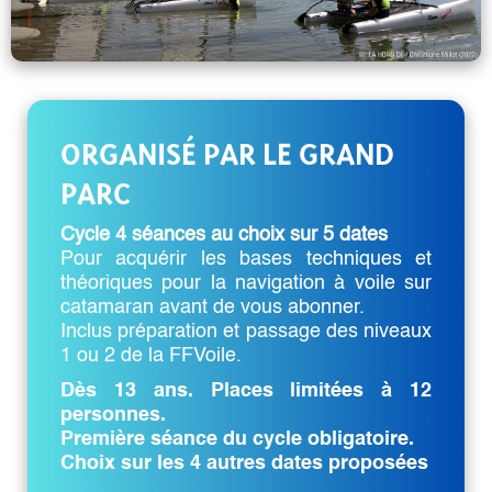
ORGANISÉ PAR LE GRAND
PARC
Cycle 4 séances au choix sur 5 dates
Pour acquérir les bases techniques et
théoriques pour la navigation à voile sur
catamaran avant de vous abonner.
Inclus préparation et passage des niveaux
1 ou 2 de la FFVoile.
Dès 13 ans. Places limitées à 12
personnes.
Première séance du cycle obligatoire.
Choix sur les 4 autres dates proposées