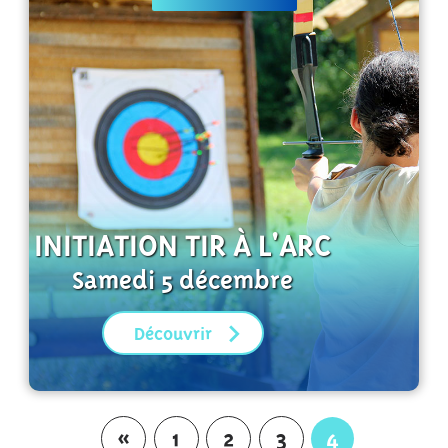
INITIATION TIR À L'ARC
Samedi 5 décembre
Découvrir
«
1
2
3
4