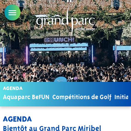
AGENDA
Aquaparc BeFUN
Compétitions de Golf
Initia
AGENDA
Bientôt au Grand Parc Miribel