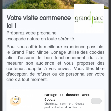
AGENDA
Communiqué de presse
Aquaparc BeFUN
Consultations / Marché publics
Compétitions de Golf
Newsletter
Initiation Tir à l'arc
Votre visite commence
Offres d’emploi
Initiation Voile
ici !
Jardinons ensemble
À PROPOS DU GRAND
Préparez votre prochaine
Stages Enfants Juillet-Août 2026
PARC
Triathlon des Roses Lyon 2026
escapade nature en toute sérénité.
SPL Segapal
Pour vous offrir la meilleure expérience possible,
Syndicat du Symalim
SPÉCIAL KIDS
le Grand Parc Miribel Jonage utilise des cookies
afin d'assurer le bon fonctionnement du site,
Anniversaires Enfants
PARTENAIRES
mesurer son audience et vous proposer des
Stages Enfants
contenus adaptés à vos envies. Vous êtes libre
Club Nature
d'accepter, de refuser ou de personnaliser votre
École de Golf
choix à tout moment.
ENTREPRISES
Activités sportives
Partage de données avec
Google
Team building
Choisissez comment Google
Salle de séminaire
peut collecter et utiliser vos