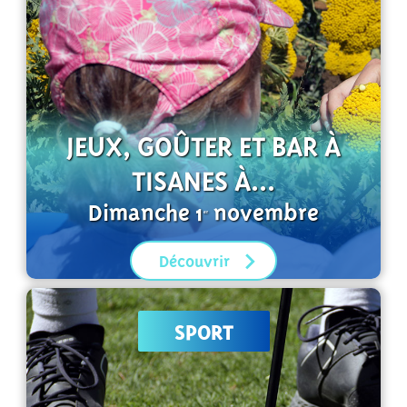
JEUX, GOÛTER ET BAR À
TISANES À...
Dimanche 1
novembre
er
Découvrir
SPORT