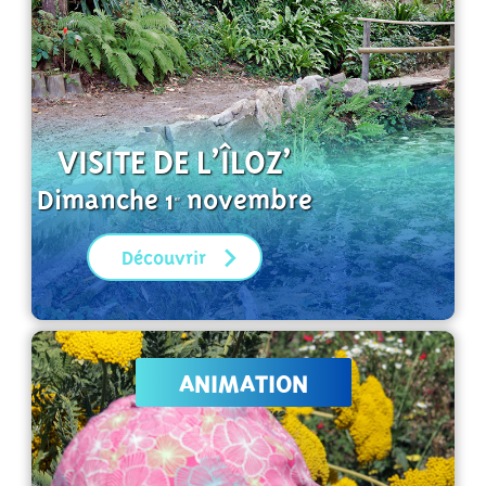
VISITE DE L’ÎLOZ’
Dimanche 1
novembre
er
Découvrir
ANIMATION