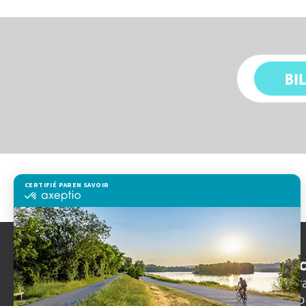
BI
CERTIFIÉ PAR
EN SAVOIR PLUS SUR
certifié
par
Axeptio
-
En
savoir
plus
CONTAC
sur
info@gra
Axeptio
04 78 80