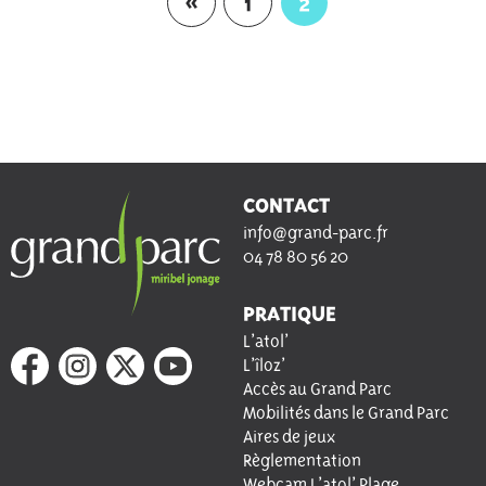
«
1
2
CONTACT
info@grand-parc.fr
04 78 80 56 20
PRATIQUE
L’atol’
L’îloz’
Accès au Grand Parc
Mobilités dans le Grand Parc
Aires de jeux
Règlementation
Webcam L’atol’ Plage