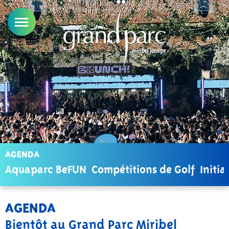
AGENDA
Aquaparc BeFUN
Compétitions de Golf
Initia
AGENDA
Bientôt au Grand Parc Miribel