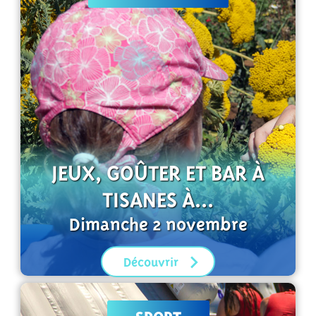
JEUX, GOÛTER ET BAR À
TISANES À...
Dimanche 2 novembre
Découvrir