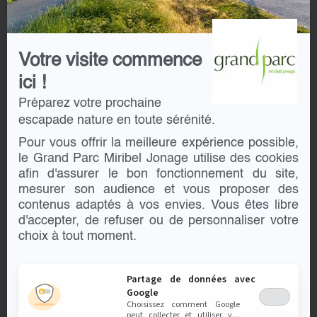
AGENDA
Communiqué de presse
Aquaparc BeFUN
Consultations / Marché publics
Compétitions de Golf
Newsletter
Initiation Tir à l'arc
Votre visite commence
Offres d’emploi
Initiation Voile
ici !
Jardinons ensemble
À PROPOS DU GRAND
Préparez votre prochaine
Stages Enfants Juillet-Août 2026
PARC
Triathlon des Roses Lyon 2026
escapade nature en toute sérénité.
SPL Segapal
Pour vous offrir la meilleure expérience possible,
Syndicat du Symalim
SPÉCIAL KIDS
le Grand Parc Miribel Jonage utilise des cookies
afin d'assurer le bon fonctionnement du site,
Anniversaires Enfants
PARTENAIRES
mesurer son audience et vous proposer des
Stages Enfants
contenus adaptés à vos envies. Vous êtes libre
Club Nature
d'accepter, de refuser ou de personnaliser votre
École de Golf
choix à tout moment.
ENTREPRISES
Activités sportives
Partage de données avec
Google
Team building
Choisissez comment Google
Salle de séminaire
peut collecter et utiliser vos