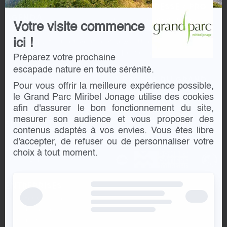
ESPACE PRESSE / PRO
AGENDA
Communiqué de presse
Votre visite commence
Jardinons ensemble
Consultations / Marché publics
Stages Enfants Juillet-Août 2026
Newsletter
ici !
Aquaparc BeFUN
Offre d’emplois
Préparez votre prochaine
Initiation Tir à l'arc
escapade nature en toute sérénité.
Initiation Voile
À PROPOS DU GRAND
Triathlon des Roses Lyon 2026
Pour vous offrir la meilleure expérience possible,
PARC
Compétitions de Golf
le Grand Parc Miribel Jonage utilise des cookies
SPL Segapal
afin d'assurer le bon fonctionnement du site,
Syndicat du Symalim
mesurer son audience et vous proposer des
SPÉCIAL KIDS
contenus adaptés à vos envies. Vous êtes libre
Anniversaires Enfants
PARTENAIRES
d'accepter, de refuser ou de personnaliser votre
École de Golf
choix à tout moment.
Stages Enfants
ENTREPRISES
Partage de données avec
Google
Activités sportives
Choisissez comment Google
Team building
peut collecter et utiliser vos
données pour une meilleure
Restauration
expérience de navigation sur