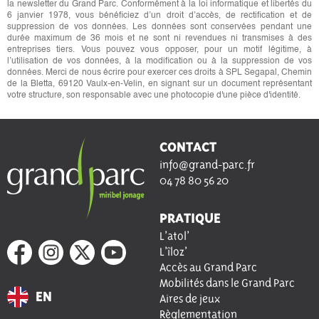
la newsletter du Grand Parc. Conformément à la loi informatique et libertés du
6 janvier 1978, vous bénéficiez d’un droit d’accès, de rectification et de
suppression de vos données. Les données sont conservées pendant une
durée maximum de 36 mois et ne sont ni revendues ni transmises à des
entreprises tiers. Vous pouvez vous opposer, pour un motif légitime, à
l’utilisation de vos données, à la modification ou à la suppression de vos
données. Merci de nous écrire pour exercer ces droits à SPL Segapal, Chemin
de la Bletta, 69120 Vaulx-en-Velin, en signant sur un document représentant
votre structure, son responsable avec une photocopie d'une pièce d'identité.
CONTACT
info@grand-parc.fr
04 78 80 56 20
PRATIQUE
L’atol’
L’îloz’
Accès au Grand Parc
Mobilités dans le Grand Parc
EN
Aires de jeux
Règlementation